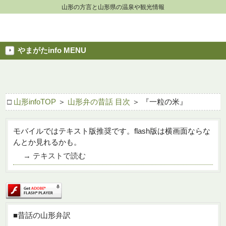
山形の方言と山形県の温泉や観光情報
やまがたinfo MENU
□
山形infoTOP
＞
山形弁の昔話 目次
＞ 『一粒の米』
モバイルではテキスト版推奨です。flash版は横画面ならな
んとか見れるかも。
→ テキストで読む
■昔話の山形弁訳