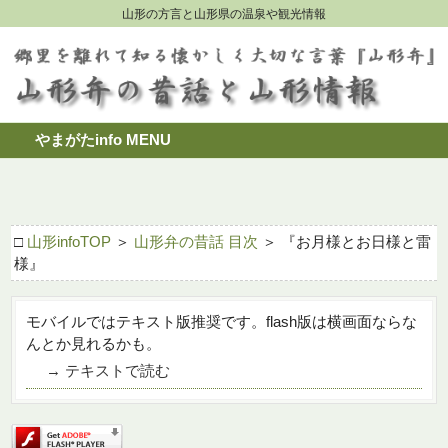
山形の方言と山形県の温泉や観光情報
やまがたinfo MENU
□
山形infoTOP
＞
山形弁の昔話 目次
＞ 『お月様とお日様と雷
様』
モバイルではテキスト版推奨です。flash版は横画面ならな
んとか見れるかも。
→ テキストで読む